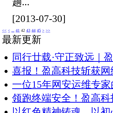
趟...
[2013-07-30]
<<
<
...
41
42
43
44
45
>
>>
最新更新
同行廿载·守正致远｜
喜报！盈高科技斩获网
一位15年网安运维专家
领跑终端安全！盈高科
以红色精神铸魂，以初