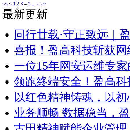
<<
<
1
2
3
4
5
...
>
>>
最新更新
同行廿载·守正致远｜
喜报！盈高科技斩获网
一位15年网安运维专家
领跑终端安全！盈高科
以红色精神铸魂，以初
业务顺畅 数据稳当，
古田精神赋能企业管理