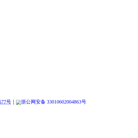
577号
｜
浙公网安备 33010602004863号