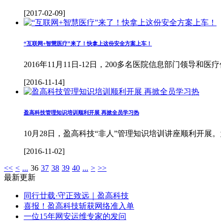
[2017-02-09]
“互联网+智慧医疗”来了！快拿上这份安全方案上车！
2016年11月11日-12日，200多名医院信息部门领
[2016-11-14]
盈高科技管理知识培训顺利开展 再掀全员学习热
10月28日，盈高科技“非人”管理知识培训讲座顺利开
[2016-11-02]
<<
<
...
36
37
38
39
40
...
>
>>
最新更新
同行廿载·守正致远｜盈高科技
喜报！盈高科技斩获网络准入单
一位15年网安运维专家的发问