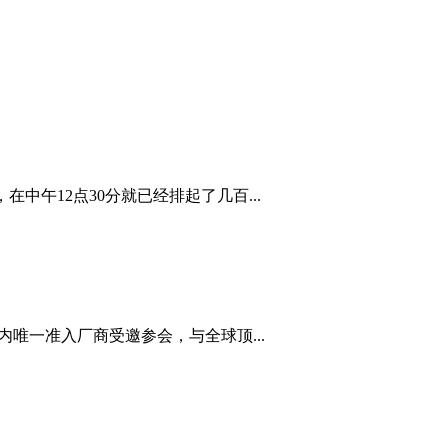
ox，在中午12点30分就已经排起了几百...
为国内唯一准入厂商受邀参会，与全球顶...