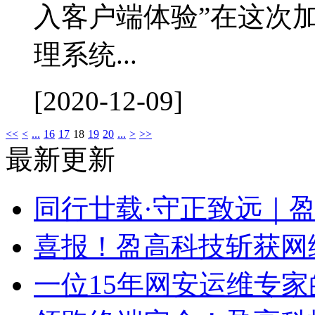
入客户端体验”在这次
理系统...
[2020-12-09]
<<
<
...
16
17
18
19
20
...
>
>>
最新更新
同行廿载·守正致远｜
喜报！盈高科技斩获网
一位15年网安运维专家