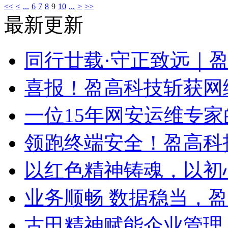
<<
<
...
6
7
8
9
10
...
>
>>
最新更新
同行廿载·守正致远｜
喜报！盈高科技斩获网
一位15年网安运维专家
领跑终端安全！盈高科
以红色精神铸魂，以初
业务顺畅 数据稳当，
古田精神赋能企业管理