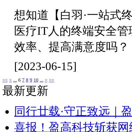
想知道【白羽·一站式
医疗IT人的终端安全管
效率、提高满意度吗？ 点
[2023-06-15]
<<
<
...
6
7
8
9
10
...
>
>>
最新更新
同行廿载·守正致远｜
喜报！盈高科技斩获网