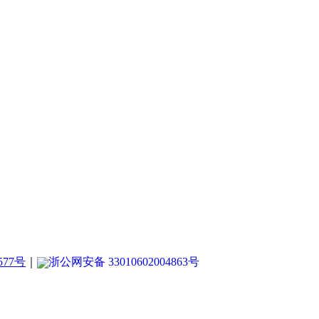
577号
｜
浙公网安备 33010602004863号