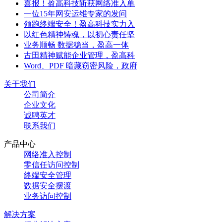
喜报！盈高科技斩获网络准入单
一位15年网安运维专家的发问
领跑终端安全！盈高科技实力入
以红色精神铸魂，以初心责任坚
业务顺畅 数据稳当，盈高一体
古田精神赋能企业管理，盈高科
Word、PDF 暗藏窃密风险，政府
关于我们
公司简介
企业文化
诚聘英才
联系我们
产品中心
网络准入控制
零信任访问控制
终端安全管理
数据安全摆渡
业务访问控制
解决方案