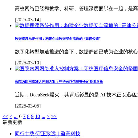
高校网络已经和教学、科研、管理深度捆绑在一起，是高
[2025-03-14]
数据摆渡系统作用：构建企业数据安全流通的 “高速公路”
数字化转型加速推进的当下，数据俨然已成为企业的核心
[2025-03-10]
医院内网网络准入控制方案：守护医疗信息安全的坚固堡垒
近期，DeepSeek爆火，其背后彰显的是 AI 技术正
[2025-03-05]
<<
<
...
6
7
8
9
10
...
>
>>
最新更新
同行廿载·守正致远｜盈高科技