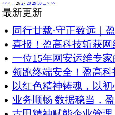
<<
<
...
26
27
28
29
30
...
>
>>
最新更新
同行廿载·守正致远｜
喜报！盈高科技斩获网
一位15年网安运维专家
领跑终端安全！盈高科
以红色精神铸魂，以初
业务顺畅 数据稳当，
古田精神赋能企业管理