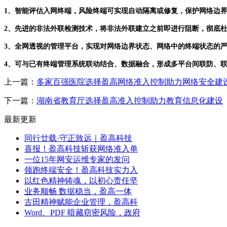
1、智能评估入网终端，风险终端可实现自动隔离或修复，保护网络边
2、先进的非法外联检测技术，将非法外联建立之前即进行阻断，彻底
3、全网透视的管理平台，实现对网络边界状态、网络中的终端状态的
4、可与已有终端管理系统联动结合、数据融合，形成多平台间联防、
上一篇：
多家百强医院选择盈高网络准入控制助力网络安全建
下一篇：
湖南省教育厅选择盈高准入控制助力教育信息化建设
最新更新
同行廿载·守正致远｜盈高科技
喜报！盈高科技斩获网络准入单
一位15年网安运维专家的发问
领跑终端安全！盈高科技实力入
以红色精神铸魂，以初心责任坚
业务顺畅 数据稳当，盈高一体
古田精神赋能企业管理，盈高科
Word、PDF 暗藏窃密风险，政府