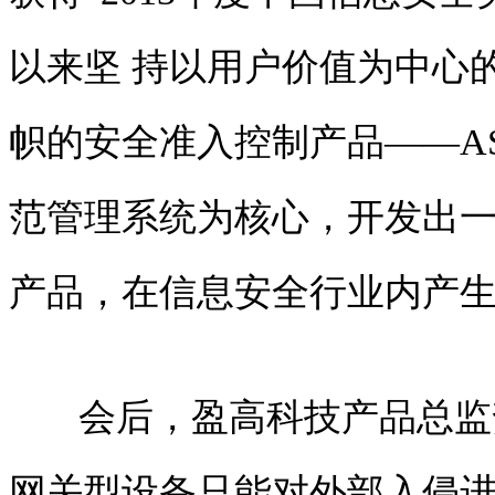
以来坚 持以用户价值为中心
帜的安全准入控制产品——
A
范管理系统为核心，开发出
产品，在信息安全行业内产
会后，盈高科技产品总监贺
网关型设备只能对外部入侵