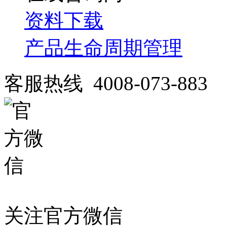
资料下载
产品生命周期管理
客服热线 4008-073-883
关注官方微信