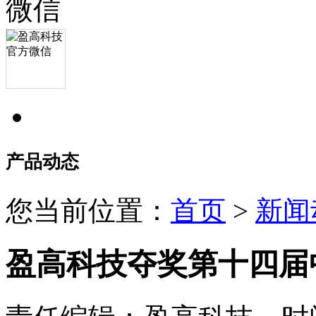
产品动态
您当前位置：
首页
>
新闻
盈高科技夺奖第十四届