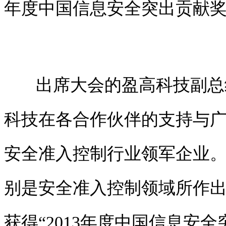
年度中国信息安全突出贡献奖
出席大会的盈高科技副总经
科技在各合作伙伴的支持与
安全准入控制行业领军企业。
别是安全准入控制领域所作
获得“2013年度中国信息安