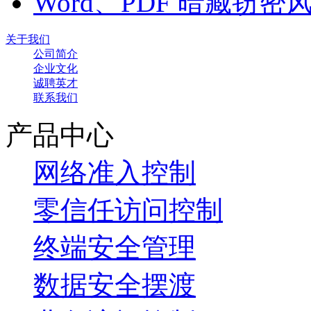
Word、PDF 暗藏窃
关于我们
公司简介
企业文化
诚聘英才
联系我们
产品中心
网络准入控制
零信任访问控制
终端安全管理
数据安全摆渡