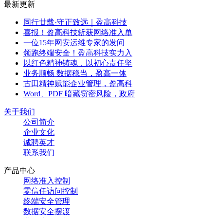
最新更新
同行廿载·守正致远｜盈高科技
喜报！盈高科技斩获网络准入单
一位15年网安运维专家的发问
领跑终端安全！盈高科技实力入
以红色精神铸魂，以初心责任坚
业务顺畅 数据稳当，盈高一体
古田精神赋能企业管理，盈高科
Word、PDF 暗藏窃密风险，政府
关于我们
公司简介
企业文化
诚聘英才
联系我们
产品中心
网络准入控制
零信任访问控制
终端安全管理
数据安全摆渡