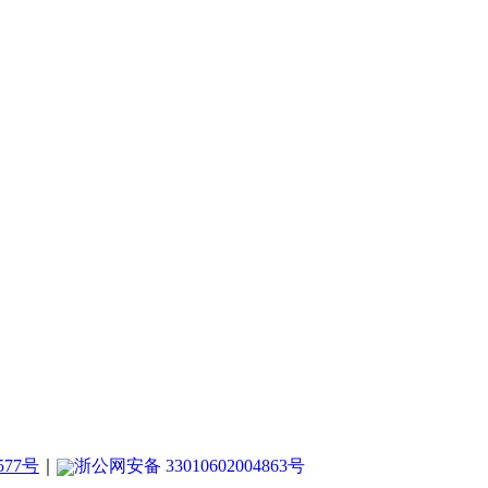
577号
｜
浙公网安备 33010602004863号