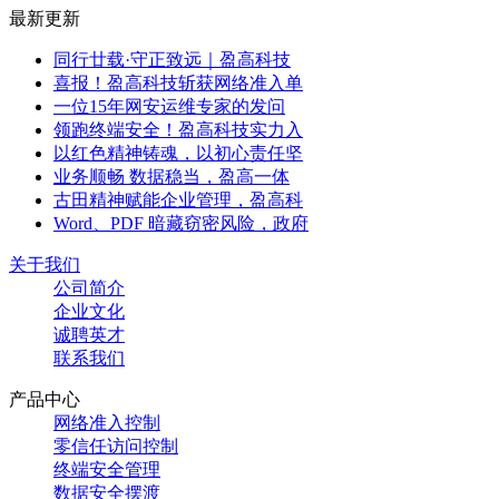
最新更新
同行廿载·守正致远｜盈高科技
喜报！盈高科技斩获网络准入单
一位15年网安运维专家的发问
领跑终端安全！盈高科技实力入
以红色精神铸魂，以初心责任坚
业务顺畅 数据稳当，盈高一体
古田精神赋能企业管理，盈高科
Word、PDF 暗藏窃密风险，政府
关于我们
公司简介
企业文化
诚聘英才
联系我们
产品中心
网络准入控制
零信任访问控制
终端安全管理
数据安全摆渡