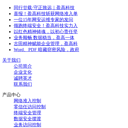
同行廿载·守正致远｜盈高科技
喜报！盈高科技斩获网络准入单
一位15年网安运维专家的发问
领跑终端安全！盈高科技实力入
以红色精神铸魂，以初心责任坚
业务顺畅 数据稳当，盈高一体
古田精神赋能企业管理，盈高科
Word、PDF 暗藏窃密风险，政府
关于我们
公司简介
企业文化
诚聘英才
联系我们
产品中心
网络准入控制
零信任访问控制
终端安全管理
数据安全摆渡
业务访问控制