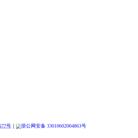
577号
｜
浙公网安备 33010602004863号