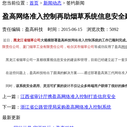
您当前位置：
首页
>
新闻动态
> 签约新闻
盈高网络准入控制再助烟草系统信息安全
责任编辑：盈高科技 时间：2015-06-15 浏览次数：5092
近日，
黑龙江省烟草公司
大规模部署盈高科技
网络准入控制
系统的工作已顺利完成
限责任公司
、
厦门烟草工业有限责任公司
，哈尔滨市烟草公司
等成功应用了盈高
网
黑龙江省烟草公司一直都很重视信息安全的建设和管理，目前已经建立起了一套完
在这些问题上，盈高科技给出了圆满的解决方案——通过部署盈高第三代
网络准
同时，
该系统安全易用、灵活可扩展的设计不仅让众多终端用户获得了很好的操
上一篇：
江西省审计厅携盈高网络准入控制打造信息安全
下一篇：
浙江省公路管理局采购盈高网络准入控制系统
最新更新