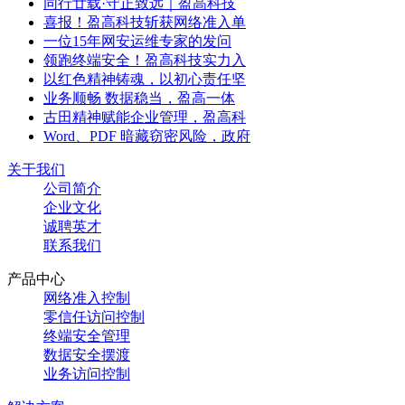
同行廿载·守正致远｜盈高科技
喜报！盈高科技斩获网络准入单
一位15年网安运维专家的发问
领跑终端安全！盈高科技实力入
以红色精神铸魂，以初心责任坚
业务顺畅 数据稳当，盈高一体
古田精神赋能企业管理，盈高科
Word、PDF 暗藏窃密风险，政府
关于我们
公司简介
企业文化
诚聘英才
联系我们
产品中心
网络准入控制
零信任访问控制
终端安全管理
数据安全摆渡
业务访问控制