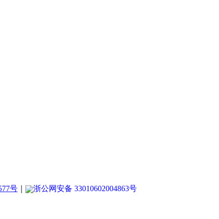
577号
｜
浙公网安备 33010602004863号