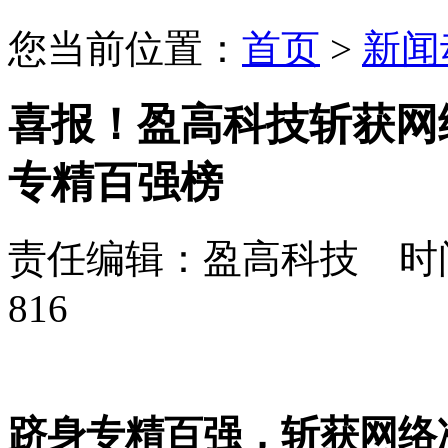
您当前位置：
首页
>
新闻
喜报！盈高科技斩获网
专精百强榜
责任编辑：盈高科技 时间：
816
跻身专精百强，斩获网络