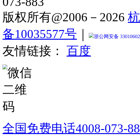
073-883
版权所有@2006－2026
杭
备10035577号
｜
浙公网安备 33010602
友情链接：
百度
全国免费电话
4008-073-8