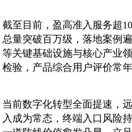
截至目前，盈高准入服务超
1
总量突破百万级，落地案例
等关键基础设施与核心产业
检验，产品综合用户评价常
当前数字化转型全面提速，
入成为常态，终端入口风险