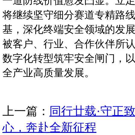
一道防线价值愈发凸显。立
将继续坚守细分赛道专精路
基，深化终端安全领域的发
被客户、行业、合作伙伴所
数字化转型筑牢安全闸门，
全产业高质量发展。
上一篇：
同行廿载·守正
心，奔赴全新征程