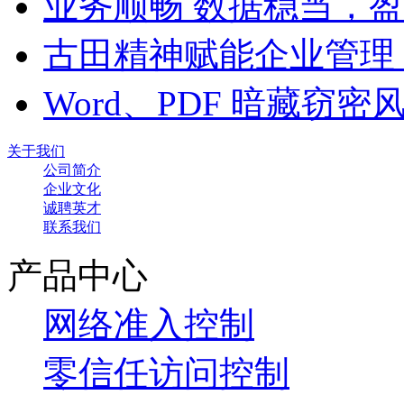
业务顺畅 数据稳当，
古田精神赋能企业管理
Word、PDF 暗藏窃
关于我们
公司简介
企业文化
诚聘英才
联系我们
产品中心
网络准入控制
零信任访问控制