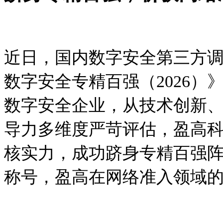
近日，国内数字安全第三方
数字安全专精百强（
2026
）
数字安全企业，从技术创新
导力多维度严苛评估，盈高
核实力，成功跻身专精百强阵
称号，盈高在网络准入领域