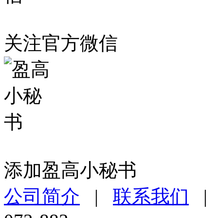
关注官方微信
添加盈高小秘书
公司简介
|
联系我们