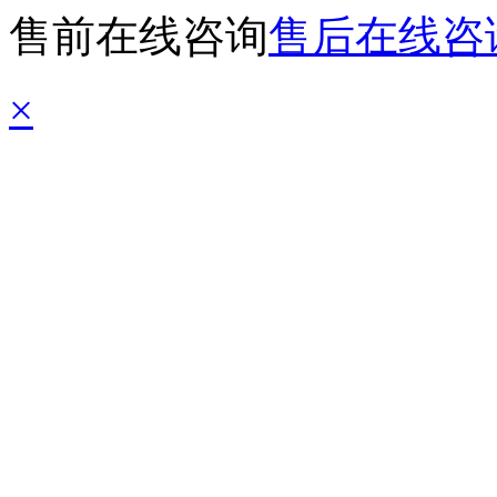
售前在线咨询
售后在线咨
×