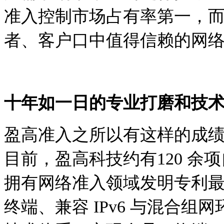
准入控制市场占有率第一，
者、客户口中值得信赖的网
十年如一日的专业打磨和技
盈高准入之所以有这样的成
目前，盈高科技约有
120
余项
拥有网络准入领域发明专利
终端、兼容
IPv6
与混合组网