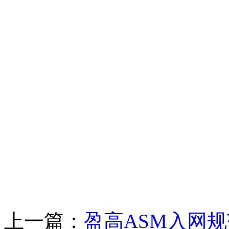
杭
2
上一篇：
盈高ASM入网