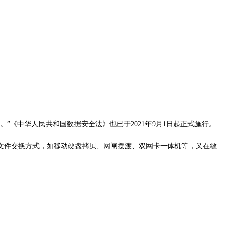
全。”《中华人民共和国数据安全法》也已于
2021
年
9
月
1
日起正式施行。
文件交换方式，如移动硬盘拷贝、网闸摆渡、双网卡一体机等，又在敏