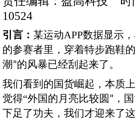
责任编辑：盈高科技 时间：
10524
引言：
某运动
APP
数据显示，
的参赛者里，穿着特步跑鞋
潮
的风暴已经刮起来了。
”
我们看到的国货崛起，本质
觉得
“
外国的月亮比较圆
，国
”
下足了功夫，我们才迎来了