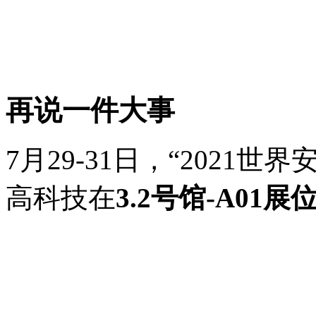
再说一件大事
7
月
29-31
日，“
2021
世界安
高科技在
3.2
号馆
-A01
展