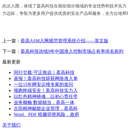
此次入围，体现了盈高科技在相应细分领域的专业优势和技术实力
力边际，争取为更多用户提供优质的安全产品和服务，全方位地帮
上一篇：
盈高ASM入网规范管理系统介绍——英文版
下一篇：
盈高科技连续9年中国准入控制市场占有率排名前列
最新更新
同行廿载·守正致远｜盈高科技
喜报！盈高科技斩获网络准入单
一位15年网安运维专家的发问
领跑终端安全！盈高科技实力入
以红色精神铸魂，以初心责任坚
业务顺畅 数据稳当，盈高一体
古田精神赋能企业管理，盈高科
Word、PDF 暗藏窃密风险，政府
关于我们