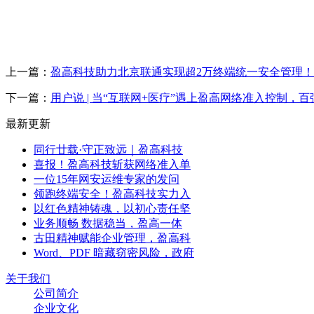
上一篇：
盈高科技助力北京联通实现超2万终端统一安全管理！
下一篇：
用户说 | 当“互联网+医疗”遇上盈高网络准入控制，
最新更新
同行廿载·守正致远｜盈高科技
喜报！盈高科技斩获网络准入单
一位15年网安运维专家的发问
领跑终端安全！盈高科技实力入
以红色精神铸魂，以初心责任坚
业务顺畅 数据稳当，盈高一体
古田精神赋能企业管理，盈高科
Word、PDF 暗藏窃密风险，政府
关于我们
公司简介
企业文化