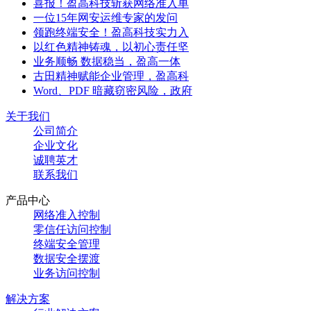
喜报！盈高科技斩获网络准入单
一位15年网安运维专家的发问
领跑终端安全！盈高科技实力入
以红色精神铸魂，以初心责任坚
业务顺畅 数据稳当，盈高一体
古田精神赋能企业管理，盈高科
Word、PDF 暗藏窃密风险，政府
关于我们
公司简介
企业文化
诚聘英才
联系我们
产品中心
网络准入控制
零信任访问控制
终端安全管理
数据安全摆渡
业务访问控制
解决方案