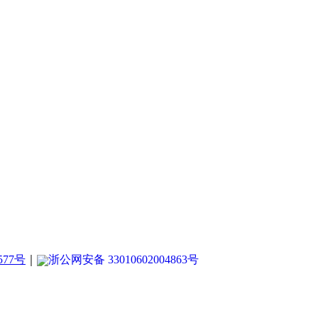
577号
｜
浙公网安备 33010602004863号