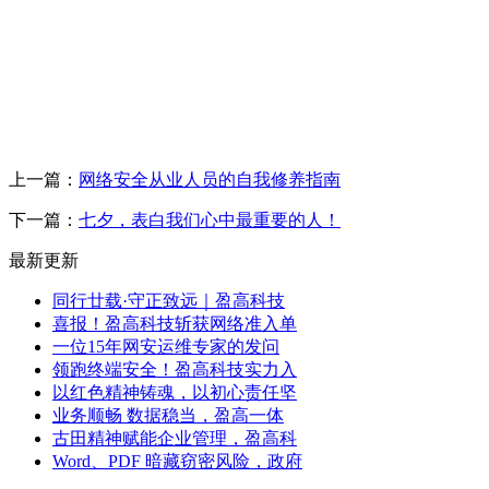
上一篇：
网络安全从业人员的自我修养指南
下一篇：
七夕，表白我们心中最重要的人！
最新更新
同行廿载·守正致远｜盈高科技
喜报！盈高科技斩获网络准入单
一位15年网安运维专家的发问
领跑终端安全！盈高科技实力入
以红色精神铸魂，以初心责任坚
业务顺畅 数据稳当，盈高一体
古田精神赋能企业管理，盈高科
Word、PDF 暗藏窃密风险，政府