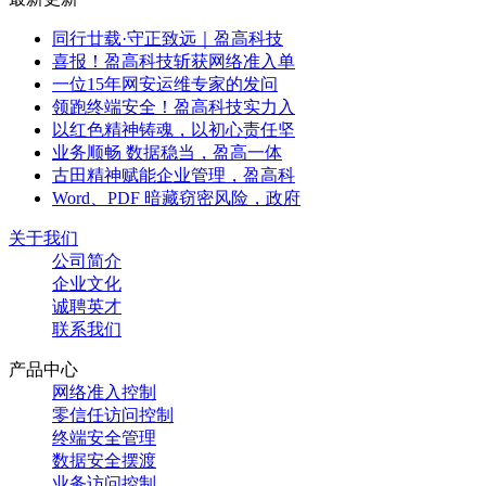
同行廿载·守正致远｜盈高科技
喜报！盈高科技斩获网络准入单
一位15年网安运维专家的发问
领跑终端安全！盈高科技实力入
以红色精神铸魂，以初心责任坚
业务顺畅 数据稳当，盈高一体
古田精神赋能企业管理，盈高科
Word、PDF 暗藏窃密风险，政府
关于我们
公司简介
企业文化
诚聘英才
联系我们
产品中心
网络准入控制
零信任访问控制
终端安全管理
数据安全摆渡
业务访问控制