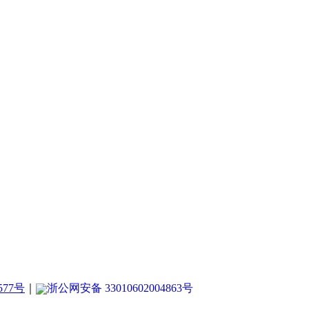
577号
｜
浙公网安备 33010602004863号