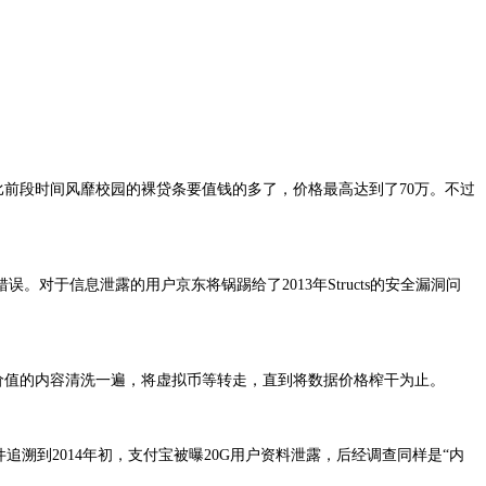
相比前段时间风靡校园的裸贷条要值钱的多了，价格最高达到了70万。不过
于信息泄露的用户京东将锅踢给了2013年Structs的安全漏洞问
价值的内容清洗一遍，将虚拟币等转走，直到将数据价格榨干为止。
溯到2014年初，支付宝被曝20G用户资料泄露，后经调查同样是“内