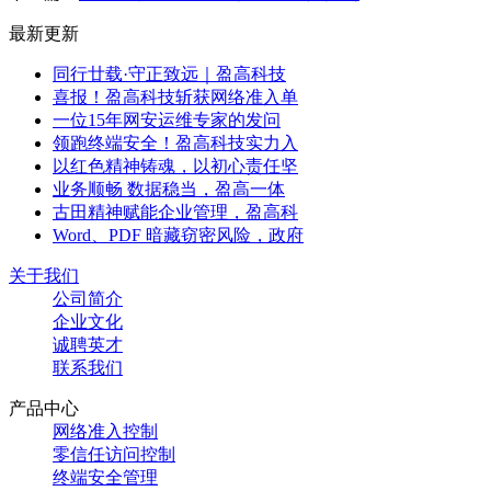
最新更新
同行廿载·守正致远｜盈高科技
喜报！盈高科技斩获网络准入单
一位15年网安运维专家的发问
领跑终端安全！盈高科技实力入
以红色精神铸魂，以初心责任坚
业务顺畅 数据稳当，盈高一体
古田精神赋能企业管理，盈高科
Word、PDF 暗藏窃密风险，政府
关于我们
公司简介
企业文化
诚聘英才
联系我们
产品中心
网络准入控制
零信任访问控制
终端安全管理