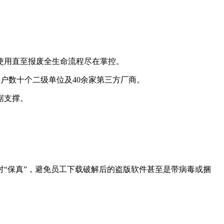
使用直至报废全生命流程尽在掌控。
客户数十个二级单位及
40
余家第三方厂商。
据支撑。
对
“保真”，避免员工下载破解后的盗版软件甚至是带病毒或捆
。