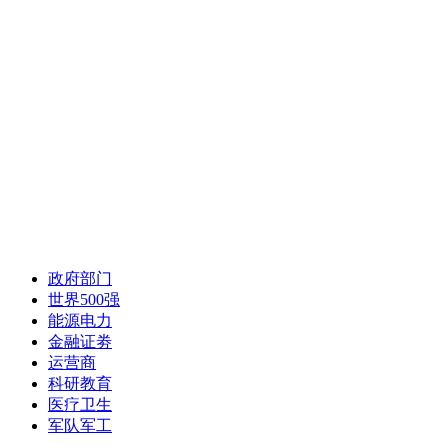
政府部门
世界500强
能源电力
金融证劵
运营商
科研教育
医疗卫生
军队军工