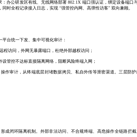
求：办公研发区有线、无线网络部署
802.1X
端口强认证，绑定设备端口
同时全程记录接入日志，实现 “强管控内网、高弹性访客” 双向兼顾。
一平台统一下发、集中可视化审计：
远程访问，外网无暴露端口，杜绝外部越权访问；
外设管控不达标直接隔离网络，阻断风险终端入网；
、操作审计，从终端底层封堵数据拷贝、私自外传等泄密渠道。三层防护
，形成闭环隔离机制。外部非法访问、不合规终端、高危操作全链路拦截