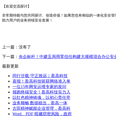
【欢迎交流探讨】
非常期待能与您共同探讨、创造价值！如果您也有相似的一体化安全管
助力用户的业务持续安全发展！
上一篇：没有了
下一篇：
央企标杆！中建五局用零信任构建大规模混合办公安
最新更新
同行廿载·守正致远｜盈高科技
喜报！盈高科技斩获网络准入单
一位15年网安运维专家的发问
领跑终端安全！盈高科技实力入
以红色精神铸魂，以初心责任坚
业务顺畅 数据稳当，盈高一体
古田精神赋能企业管理，盈高科
Word、PDF 暗藏窃密风险，政府