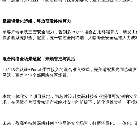
据，满足芯片行业严苛防泄密与等保合规要求，筑牢企业技术护城河。
极简轻量化运维，释放研发终端算力
单客户端承载三套安全能力，告别多
Agent
堆叠占用终端算力，研发工
换多套系统排查、配置，统一管控全网终端，大幅降低安全运维人力成
混合网络全场景适配，兼顾管控与灵活
802.1X
强认证
+Portal
柔性接入的混合准入模式，完美适配紫光同芯研
灵活，覆盖企业全部网络分区场景。
本次一体化安全项目落地，为芯片设计类高科技企业提供可复制的安
求，在保障芯片研发知识产权绝对安全的前提下，简化运维架构、不损
未来，盈高将持续深耕科创企业网络安全场景，打磨轻量化、一体化、