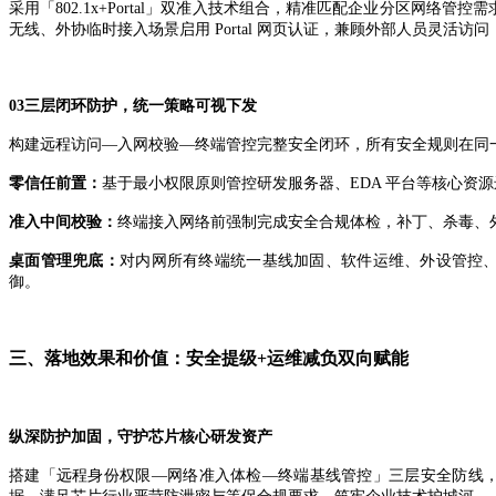
采用「
802.1x+Portal
」双准入技术组合，精准匹配企业分区网络管控需
无线、外协临时接入场景启用
Portal
网页认证，兼顾外部人员灵活访问，
03三层闭环防护，统一策略可视下发
构建远程访问
—入网校验—终端管控完整安全闭环，所有安全规则在同
零信任前置：
基于最小权限原则管控研发服务器、
EDA
平台等核心资源
准入中间校验：
终端接入网络前强制完成安全合规体检，补丁、杀毒、
桌面管理兜底：
对内网所有终端统一基线加固、软件运维、外设管控
御。
三、
落地效果和价值
：
安全提级
+
运维减负双向赋能
纵深防护加固，守护芯片核心研发资产
搭建「远程身份权限
—网络准入体检—终端基线管控」三层安全防线