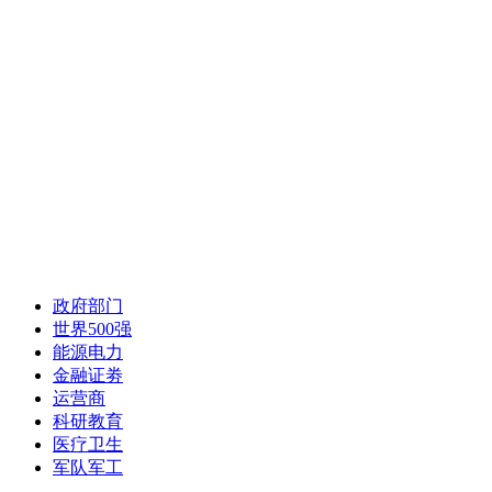
政府部门
世界500强
能源电力
金融证劵
运营商
科研教育
医疗卫生
军队军工